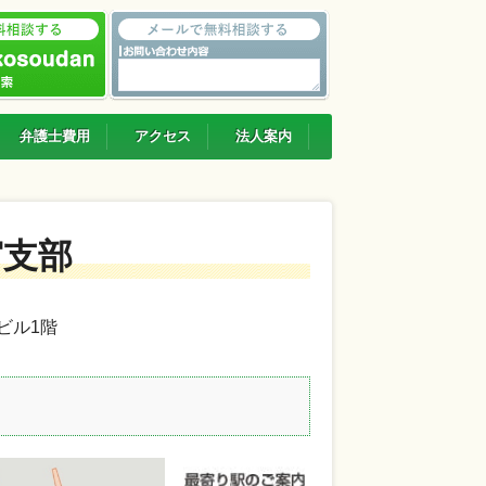
弁護士費用
アクセス
法人案内
宮支部
Sビル1階