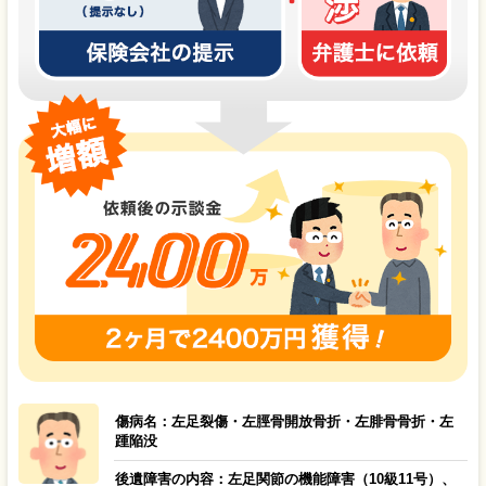
傷病名：左足裂傷・左脛骨開放骨折・左腓骨骨折・左
踵陥没
後遺障害の内容：左足関節の機能障害（10級11号）、