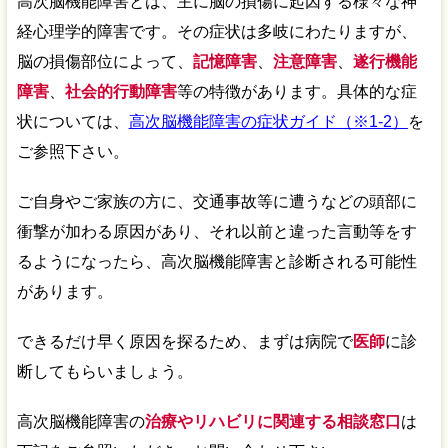
高次脳機能障害とは、主に脳の損傷に起因する様々な神
経心理学的障害です。その症状は多岐にわたりますが、
脳の損傷部位によって、
記憶障害
、
注意障害
、
遂行機能
障害
、
社会的行動障害
等の特徴があります。具体的な症
状については、
高次脳機能障害の症状ガイド（※1-2）
を
ご参照下さい。
ご自身やご家族の方に、交通事故等に遭うなどの頭部に
衝撃が加わる原因があり、それ以前と違った言動等をす
るようになったら、高次脳機能障害と診断される可能性
があります。
できるだけ早く原因を探るため、まずは病院で
医師
に診
断してもらいましょう。
高次脳機能障害の
治療やリハビリに関連する相談窓口
は