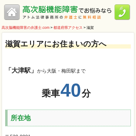
高次脳機能障害の弁護士.com
>
都道府県アクセス
>
滋賀
滋賀エリアにお住まいの方へ
「大津駅」
から大阪・梅田駅まで
40
乗車
分
所在地