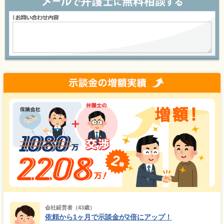
会社経営者（43歳）
依頼から1ヶ月で示談金が2倍にアップ！