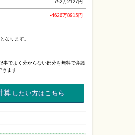
752万2127円
-4626万8915円
となります。
計算
したい方はこちら