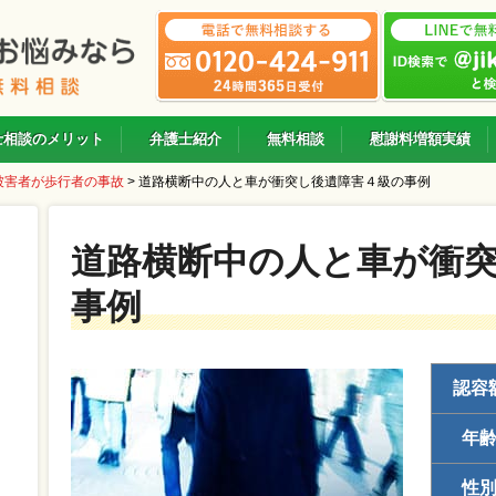
士相談のメリット
弁護士紹介
無料相談
慰謝料増額実績
被害者が歩行者の事故
>
道路横断中の人と車が衝突し後遺障害４級の事例
道路横断中の人と車が衝
事例
認容
年
性