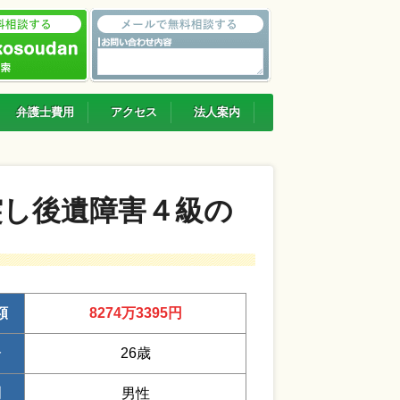
弁護士費用
アクセス
法人案内
突し後遺障害４級の
額
8274万3395円
齢
26歳
別
男性