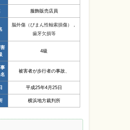
業
服飾販売店員
脳外傷（びまん性軸索損傷），
名
歯牙欠損等
障害
4級
級
・事
被害者が歩行者の事故、
型名
日
平成25年4月25日
所
横浜地方裁判所