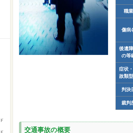
職
傷病
後遺
の等
症状
故類
判決
裁判
ド
交通事故の概要
ド