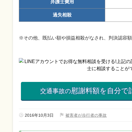
弁護士費用
過失相殺
※その他、既払い額や損益相殺がなされ、判決認容額
慰謝料額を自分で
交通事故の
2016年10月3日
被害者が歩行者の事故