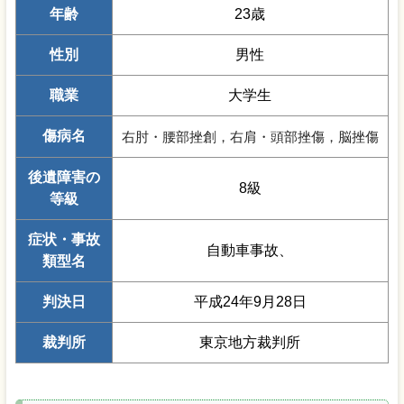
年齢
23歳
性別
男性
職業
大学生
傷病名
右肘・腰部挫創，右肩・頭部挫傷，脳挫傷
後遺障害の
8級
等級
症状・事故
自動車事故、
類型名
判決日
平成24年9月28日
裁判所
東京地方裁判所