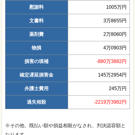
慰謝料
1005万円
文書料
3万8655円
薬剤費
2万8060円
物損
4万0903円
損害の填補
-880万3882円
確定遅延損害金
145万2954円
弁護士費用
245万円
過失相殺
-2219万3982円
※その他、既払い額や損益相殺がなされ、判決認容額と
なります。