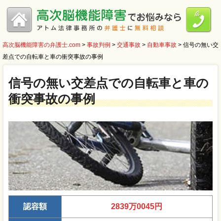
高次脳機能障害の弁護士.com
>
事故判例
>
交通事故
>
自動車事故
>
信号の無い交
差点での自転車と車の衝突事故の事例
信号の無い交差点での自転車と車の
衝突事故の事例
認容額
2839万0045円