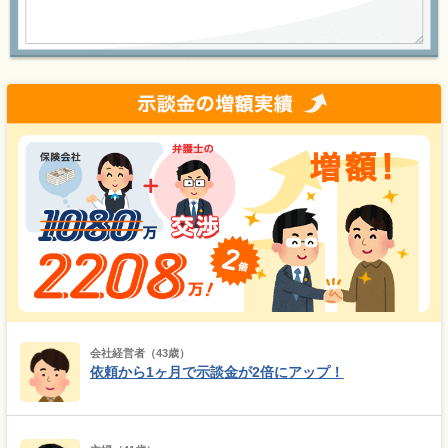
会社経営者（43歳）
依頼から1ヶ月で示談金が2倍にアップ！