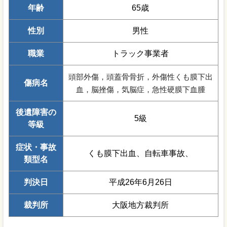
年齢
65歳
性別
男性
職業
トラック事業者
頭部外傷，頭蓋骨骨折，外傷性くも膜下出
傷病名
血，脳挫傷，気脳症，急性硬膜下血腫
後遺障害の
5級
等級
症状・事故
くも膜下出血、自転車事故、
類型名
判決日
平成26年6月26日
裁判所
大阪地方裁判所