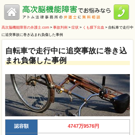
高次脳機能障害の弁護士.com
>
事故判例
>
症状
>
くも膜下出血
>
自転車で走行中
に追突事故に巻き込まれ負傷した事例
自転車で走行中に追突事故に巻き込
まれ負傷した事例
認容額
4747万9576円