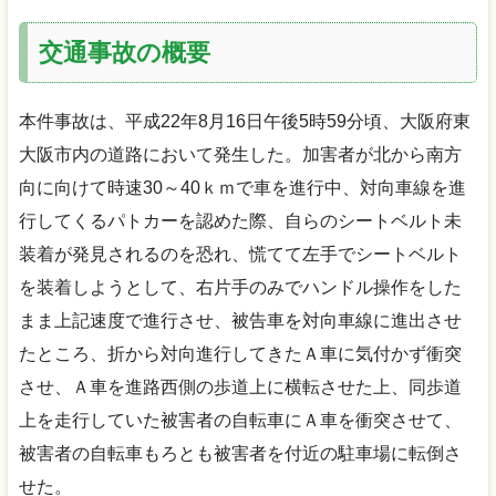
交通事故の概要
本件事故は、平成22年8月16日午後5時59分頃、大阪府東
大阪市内の道路において発生した。加害者が北から南方
向に向けて時速30～40ｋｍで車を進行中、対向車線を進
行してくるパトカーを認めた際、自らのシートベルト未
装着が発見されるのを恐れ、慌てて左手でシートベルト
を装着しようとして、右片手のみでハンドル操作をした
まま上記速度で進行させ、被告車を対向車線に進出させ
たところ、折から対向進行してきたＡ車に気付かず衝突
させ、Ａ車を進路西側の歩道上に横転させた上、同歩道
上を走行していた被害者の自転車にＡ車を衝突させて、
被害者の自転車もろとも被害者を付近の駐車場に転倒さ
せた。