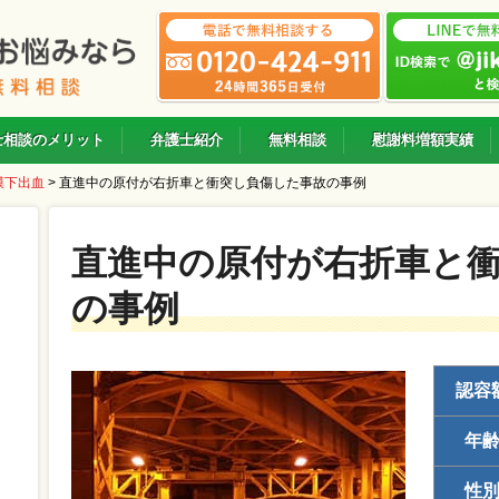
士相談のメリット
弁護士紹介
無料相談
慰謝料増額実績
膜下出血
>
直進中の原付が右折車と衝突し負傷した事故の事例
直進中の原付が右折車と
の事例
認容
年
性