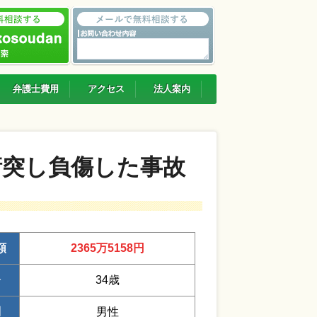
弁護士費用
アクセス
法人案内
衝突し負傷した事故
額
2365万5158円
齢
34歳
別
男性