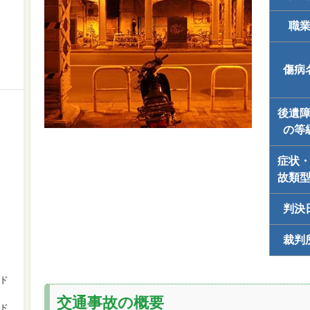
職
傷病
後遺
の等
症状
故類
判決
裁判
ド
交通事故の概要
ド