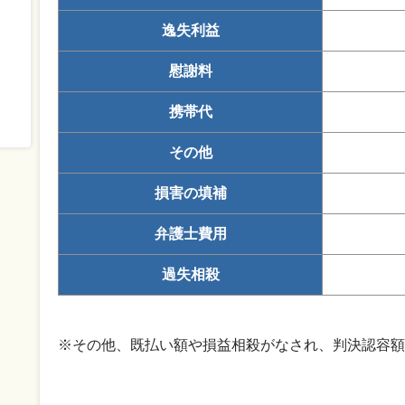
逸失利益
慰謝料
携帯代
その他
損害の填補
弁護士費用
過失相殺
※その他、既払い額や損益相殺がなされ、判決認容額