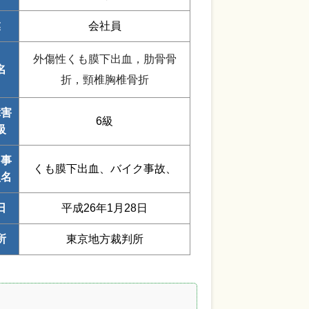
業
会社員
外傷性くも膜下出血，肋骨骨
名
折，頸椎胸椎骨折
障害
6級
級
・事
くも膜下出血、バイク事故、
型名
日
平成26年1月28日
所
東京地方裁判所