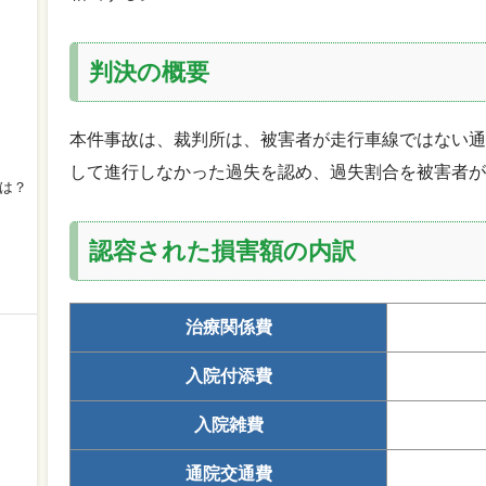
判決の概要
本件事故は、裁判所は、被害者が走行車線ではない通
して進行しなかった過失を認め、過失割合を被害者が2
は？
認容された損害額の内訳
治療関係費
入院付添費
入院雑費
通院交通費