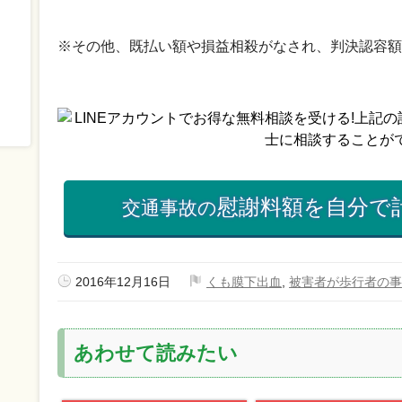
※その他、既払い額や損益相殺がなされ、判決認容額
慰謝料額を自分で
交通事故の
2016年12月16日
くも膜下出血
,
被害者が歩行者の事
あわせて読みたい