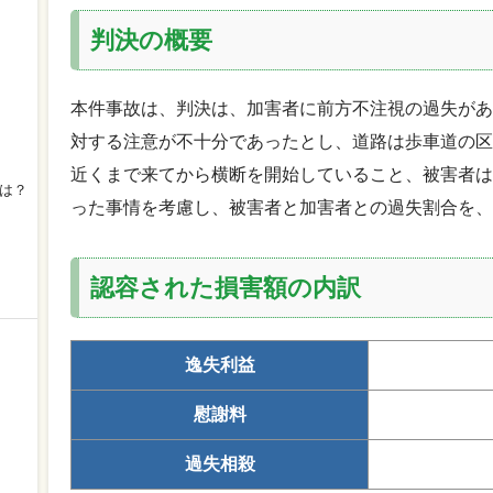
判決の概要
本件事故は、判決は、加害者に前方不注視の過失があ
対する注意が不十分であったとし、道路は歩車道の区
近くまで来てから横断を開始していること、被害者は
は？
った事情を考慮し、被害者と加害者との過失割合を、2
認容された損害額の内訳
逸失利益
慰謝料
過失相殺