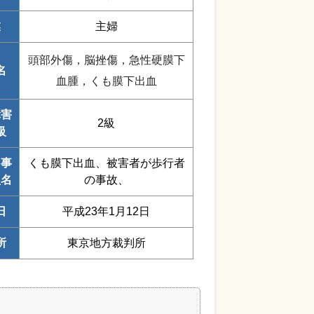
業
主婦
頭部外傷，脳挫傷，急性硬膜下
名
血腫，くも膜下出血
障害
2級
級
・事
くも膜下出血、被害者が歩行者
型名
の事故、
日
平成23年1月12日
所
東京地方裁判所