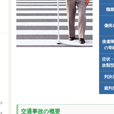
職
傷病
後遺
の等
症状
故類
判決
裁判
ド
交通事故の概要
ド