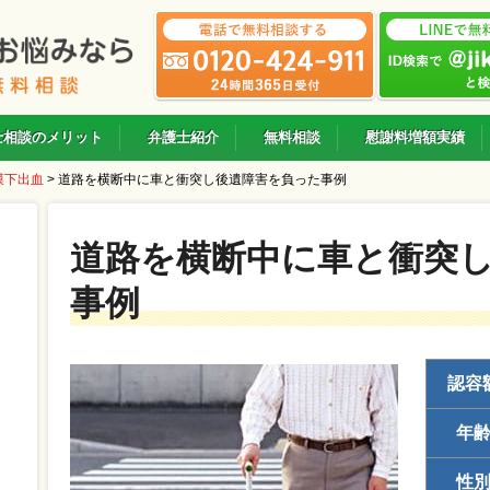
士相談のメリット
弁護士紹介
無料相談
慰謝料増額実績
膜下出血
>
道路を横断中に車と衝突し後遺障害を負った事例
道路を横断中に車と衝突
事例
認容
年
性