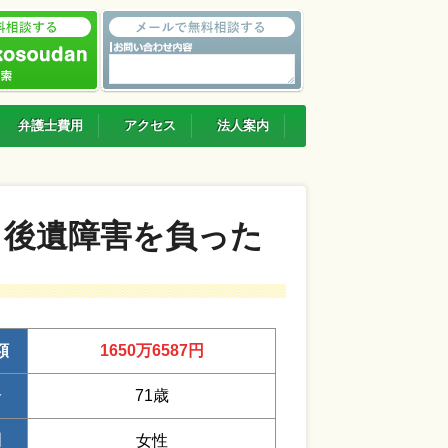
弁護士費用
アクセス
法人案内
し後遺障害を負った
額
1650万6587円
齢
71歳
別
女性