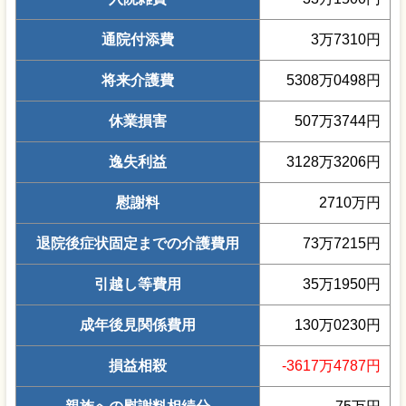
通院付添費
3万7310円
将来介護費
5308万0498円
休業損害
507万3744円
逸失利益
3128万3206円
慰謝料
2710万円
退院後症状固定までの介護費用
73万7215円
引越し等費用
35万1950円
成年後見関係費用
130万0230円
損益相殺
-3617万4787円