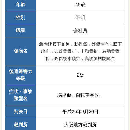
年齢
49歳
性別
不明
職業
会社員
急性硬膜下血腫，脳挫傷，外傷性クモ膜下
傷病名
出血，頭蓋骨骨折，上顎骨折，右肋骨骨
折，外傷後水頭症，高次脳機能障害
後遺障害の
2級
等級
症状・事故
脳挫傷、自転車事故、
類型名
判決日
平成26年3月20日
裁判所
大阪地方裁判所