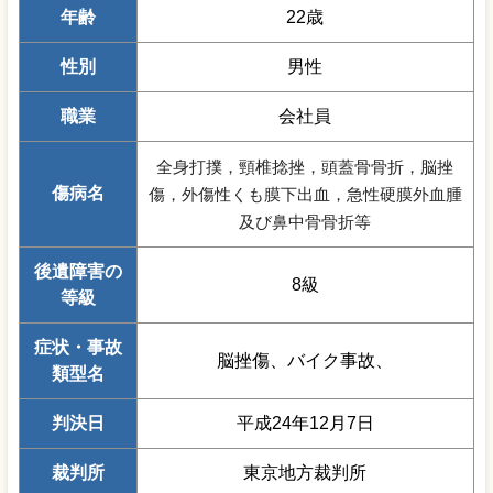
年齢
22歳
性別
男性
職業
会社員
全身打撲，頸椎捻挫，頭蓋骨骨折，脳挫
傷病名
傷，外傷性くも膜下出血，急性硬膜外血腫
及び鼻中骨骨折等
後遺障害の
8級
等級
症状・事故
脳挫傷、バイク事故、
類型名
判決日
平成24年12月7日
裁判所
東京地方裁判所