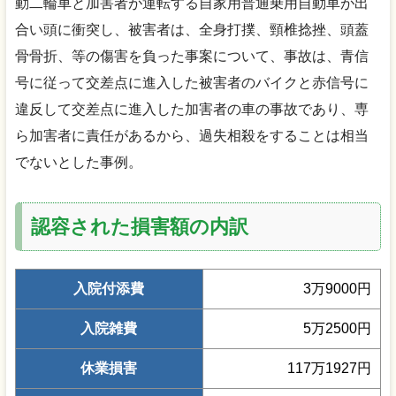
動二輪車と加害者が運転する自家用普通乗用自動車が出
合い頭に衝突し、被害者は、全身打撲、頸椎捻挫、頭蓋
骨骨折、等の傷害を負った事案について、事故は、青信
号に従って交差点に進入した被害者のバイクと赤信号に
違反して交差点に進入した加害者の車の事故であり、専
ら加害者に責任があるから、過失相殺をすることは相当
でないとした事例。
認容された損害額の内訳
入院付添費
3万9000円
入院雑費
5万2500円
休業損害
117万1927円