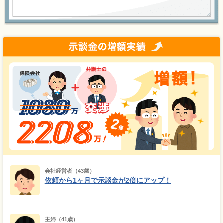
会社経営者（43歳）
依頼から1ヶ月で示談金が2倍にアップ！
主婦（41歳）