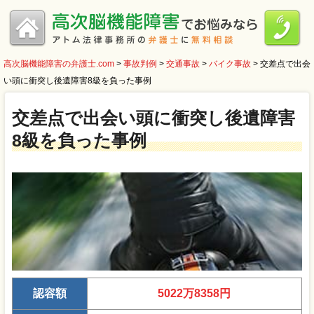
高次脳機能障害の弁護士.com
>
事故判例
>
交通事故
>
バイク事故
>
交差点で出会
い頭に衝突し後遺障害8級を負った事例
交差点で出会い頭に衝突し後遺障害
8級を負った事例
認容額
5022万8358円