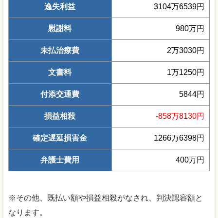
逸失利益
3104万6539円
慰謝料
980万円
未払治療費
2万3030円
文書料
1万1250円
付添交通費
5844円
損益相殺
-858万8130円
確定遅延損害金
1266万6398円
弁護士費用
400万円
※その他、既払い額や損益相殺がなされ、判決認容額と
なります。