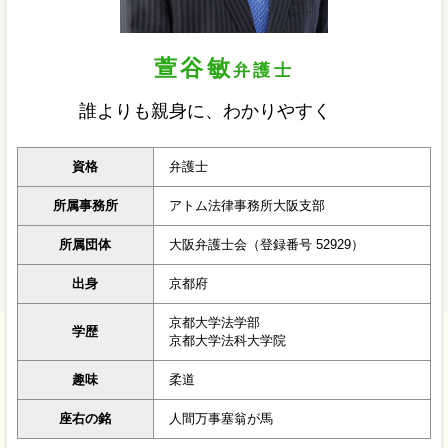
萱谷敏
弁護士
誰よりも親身に、わかりやすく
資格
弁護士
所属事務所
アトム法律事務所大阪支部
所属団体
大阪弁護士会（登録番号 52929）
出身
京都府
京都大学法学部
学歴
京都大学法科大学院
趣味
柔道
座右の銘
人間万事塞翁が馬