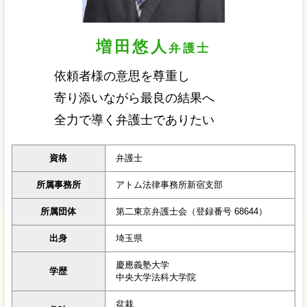
増田悠人
弁護士
依頼者様の意思を尊重し
寄り添いながら最良の結果へ
全力で導く弁護士でありたい
資格
弁護士
所属事務所
アトム法律事務所新宿支部
所属団体
第二東京弁護士会（登録番号 68644）
出身
埼玉県
慶應義塾大学
学歴
中央大学法科大学院
盆栽