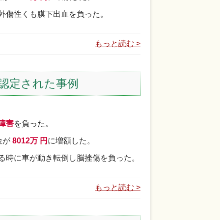
外傷性くも膜下出血を負った。
もっと読む >
認定された事例
障害
を負った。
金が
8012万 円
に増額した。
る時に車が動き転倒し脳挫傷を負った。
もっと読む >