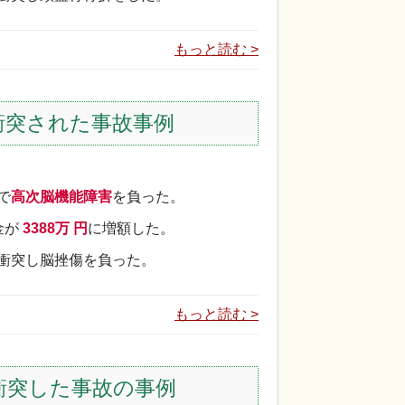
もっと読む >
衝突された事故事例
で
高次脳機能障害
を負った。
金が
3388万 円
に増額した。
衝突し脳挫傷を負った。
もっと読む >
衝突した事故の事例