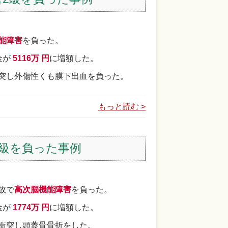
能障害
を負った。
金が
5116万 円
に増額した。
突し外傷性くも膜下出血を負った。
もっと読む >
級を負った事例
事故で
高次脳機能障害
を負った。
金が
1774万 円
に増額した。
衝突し頭蓋骨骨折をした。