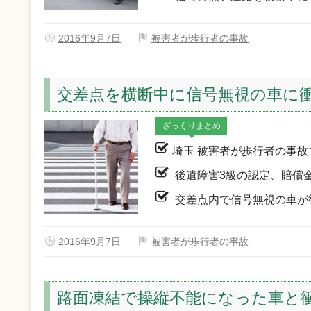
2016年9月7日
被害者が歩行者の事故
交差点を横断中に信号無視の車に
ざっくりまとめ
埼玉 被害者が歩行者の事故
後遺障害3級の認定、賠償
交差点内で信号無視の車が
2016年9月7日
被害者が歩行者の事故
路面凍結で操縦不能になった車と