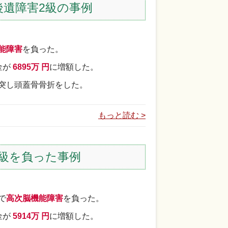
遺障害2級の事例
能障害
を負った。
金が
6895万 円
に増額した。
突し頭蓋骨骨折をした。
もっと読む >
級を負った事例
で
高次脳機能障害
を負った。
金が
5914万 円
に増額した。