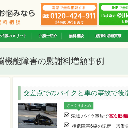
士相談のメリット
弁護士紹介
無料相談
慰謝料増額実績
脳機能障害の慰謝料増額事例
交差点でのバイクと車の事故で後
ざっくりまとめ
茨城 バイク事故で
高次脳機
後遺障害6級の認定、賠償