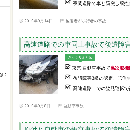
夜間道路で車と衝突し脳挫
2016年9月14日
被害者が歩行者の事故
高速道路での車同士事故で後遺障害
ざっくりまとめ
東京 自動車事故で
高次脳機
は？
後遺障害3級の認定、賠償
高速道路上での脇見運転で
2016年9月8日
自動車事故
原付と自動車の衝突事故で後遺障害