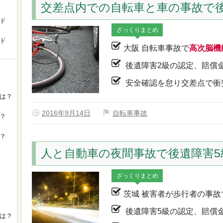
交差点内での自転車と車の事故で後
ド
ざっくりまとめ
ド
大阪 自転車事故で
高次脳機
後遺障害2級の認定、賠償
安全確認を怠り交差点で衝
は？
2016年9月14日
自転車事故
？
？
人と自動車の夜間事故で後遺障害5
ざっくりまとめ
茨城 被害者が歩行者の事故
後遺障害5級の認定、賠償
は？