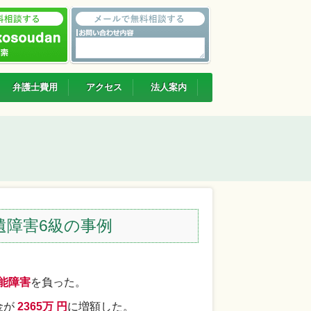
弁護士費用
アクセス
法人案内
遺障害6級の事例
能障害
を負った。
金が
2365万 円
に増額した。