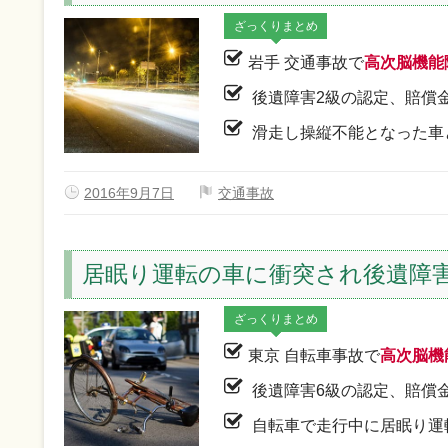
ざっくりまとめ
岩手 交通事故で
高次脳機能
後遺障害2級の認定、賠償
滑走し操縦不能となった車
2016年9月7日
交通事故
居眠り運転の車に衝突され後遺障
ざっくりまとめ
東京 自転車事故で
高次脳機
後遺障害6級の認定、賠償
自転車で走行中に居眠り運