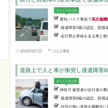
ざっくりまとめ
愛知 バイク事故で
高次脳機
後遺障害2級の認定、賠償
走行禁止車線を走る車と衝
2016年9月7日
バイク事故
道路上で人と車が衝突し後遺障害8
ざっくりまとめ
神奈川 被害者が歩行者の
後遺障害8級の認定、賠償
信号の無い道路を横断中に