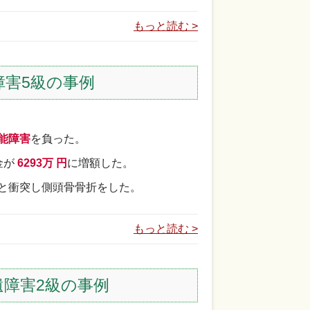
もっと読む >
害5級の事例
能障害
を負った。
金が
6293万 円
に増額した。
と衝突し側頭骨骨折をした。
もっと読む >
障害2級の事例