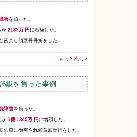
障害
を負った。
金が
2183万 円
に増額した。
と衝突し頭蓋骨骨折をした。
もっと読む >
害6級を負った事例
能障害
を負った。
金が
1億 1345万 円
に増額した。
転の車に衝突され頭蓋底骨折をした。